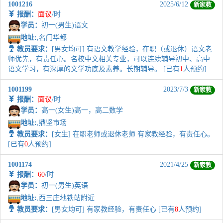
1001216
2025/6/12
新家教
报酬：
面议
/时
学员：
初一(男生)语文
地址:
,名门华都
教员要求：
[男女均可] 有语文教学经验，在职（或退休）语文老
师优先，有责任心。名校中文相关专业，可以连续辅导初中、高中
语文学习，有深厚的文学功底及素养。长期辅导。 [已有
1
人预约]
1001199
2023/7/3
新家教
报酬：
面议
/时
学员：
高一(女生)高一，高二数学
地址:
,鼎坚市场
教员要求：
[女生] 在职老师或退休老师 有家教经验，有责任心。
[已有
0
人预约]
1001174
2021/4/25
新家教
报酬：
60
/时
学员：
初一(男生)英语
地址:
,西三庄地铁站附近
教员要求：
[男女均可] 有家教经验，有责任心 [已有
8
人预约]