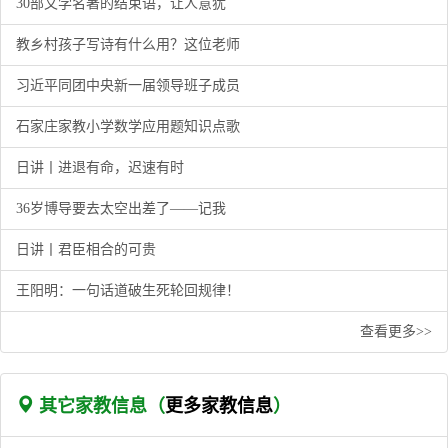
30部文学名著的结束语，让人意犹
教乡村孩子写诗有什么用？这位老师
习近平同团中央新一届领导班子成员
石家庄家教小学数学应用题知识点歌
日讲丨进退有命，迟速有时
36岁博导要去太空出差了——记我
日讲丨君臣相合的可贵
王阳明：一句话道破生死轮回规律！
查看更多>>
其它家教信息（
更多家教信息
）