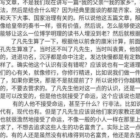
写文章，不是我们现在讲写一篇“我的父亲”“我的家乡
法，然后是结合什么呢？因为经典里面谈的都是齐家、
和天下大事、国家治理有关的。所以说他这五篇文章，殷
像给皇帝的奏书一样，很有价值，然后说，怎么能够使这
能够让这么一位博学明理的读书人埋没到老？然后就根
了凡先生算了一下，根据他以前食的廪米计算，前面吃
孔先生算准了。当时还不叫了凡先生，当时叫袁黄，他就
的，进退功名，沉浮都是命中注定，发达快慢都是有定
样了。确实他这个认识有没有错呢？应该说也有一定道理
们的心有关，就像修行，你修行精进，比如说我们做一
了，如果你更快，那是不是就提前了？所以说修行你越
的，不要去营求的。了凡先生他对这一点的认识，还是一
是可以改变的，但是他也就接受了命运，这个应该说也
有的人他不接受命运，甚至于什么？行非法。比如说
代有，现代也有。但是了凡先生应该说他们家的家教还
也就很澹然地接受了命运，不像一般的小人一样在那里上
求了，不想去追求这些人生的功名富贵了。实际上这一
的。有的人还是虽然没有机缘得到功名富贵，他还是去