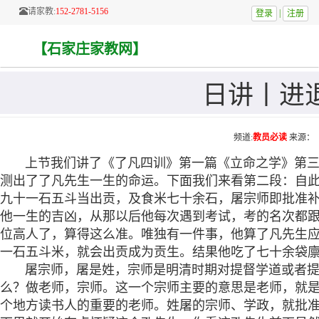
请家教:
152-2781-5156
|
登录
注册
【石家庄家教网】
日讲丨进
频道:
教员必读
来源：
上节我们讲了《了凡四训》第一篇《立命之学》第三节
测出了了凡先生一生的命运。下面我们来看第二段：自
九十一石五斗当出贡，及食米七十余石，屠宗师即批准
他一生的吉凶，从那以后他每次遇到考试，考的名次都
位高人了，算得这么准。唯独有一件事，他算了凡先生
一石五斗米，就会出贡成为贡生。结果他吃了七十余袋
屠宗师，屠是姓，宗师是明清时期对提督学道或者提
么？做老师，宗师。这一个宗师主要的意思是老师，就
个地方读书人的重要的老师。姓屠的宗师、学政，就批