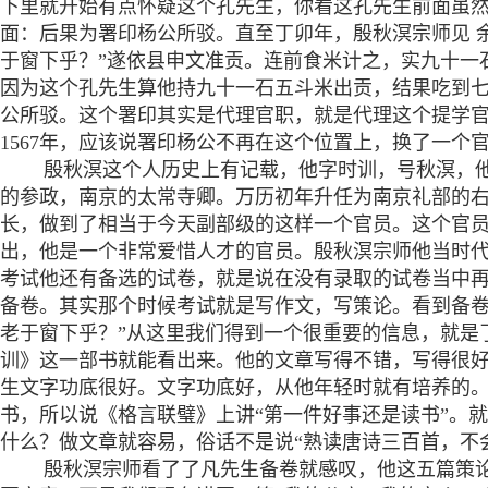
下里就开始有点怀疑这个孔先生，你看这孔先生前面虽
面：后果为署印杨公所驳。直至丁卯年，殷秋溟宗师见 
于窗下乎？”遂依县申文准贡。连前食米计之，实九十一
因为这个孔先生算他持九十一石五斗米出贡，结果吃到
公所驳。这个署印其实是代理官职，就是代理这个提学
1567年，应该说署印杨公不再在这个位置上，换了一个
殷秋溟这个人历史上有记载，他字时训，号秋溟，他
的参政，南京的太常寺卿。万历初年升任为南京礼部的
长，做到了相当于今天副部级的这样一个官员。这个官
出，他是一个非常爱惜人才的官员。殷秋溟宗师他当时
考试他还有备选的试卷，就是说在没有录取的试卷当中
备卷。其实那个时候考试就是写作文，写策论。看到备卷
老于窗下乎？”从这里我们得到一个很重要的信息，就是
训》这一部书就能看出来。他的文章写得不错，写得很
生文字功底很好。文字功底好，从他年轻时就有培养的
书，所以说《格言联璧》上讲“第一件好事还是读书”。
什么？做文章就容易，俗话不是说“熟读唐诗三百首，不
殷秋溟宗师看了了凡先生备卷就感叹，他这五篇策论