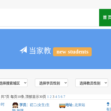
首 
当家教
new students
 共
7
页 每页
10
条,顶部显示30页
1
2
3
4
5
6
7
议
/时
学员：
初二(女生)生
地址:
,北宋站
有
物 地理