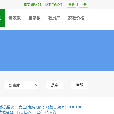
我要请家教
-
我要当家教
|
登录
注册
(current)
页
请家教
当家教
教员库
家教价格
教员要求：
[女生] 免费预约：张教员,编号：2004130
家教经验，有责任心。 [已有
0
人预约]