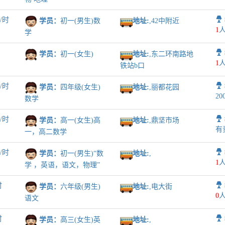
议
/时
学员：
初一(男生)数
地址:
,42中附近
1
人
学
学员：
初一(女生)
地址:
,东二环南路地
1
人
铁站b口
议
/时
学员：
四年级(女生)
地址:
,丽都花园
2
数学
议
/时
学员：
高一(女生)高
地址:
,鼎坚市场
有
一，高二数学
议
/时
学员：
初一(男生)“数
地址:
,
1
人
学 ，英语，语文，物理”
时
学员：
六年级(男生)
地址:
,电大街
0
人
语文
时
学员：
高三(女生)英
地址:
,